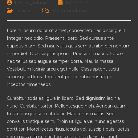
F2Elev_Admin
10/19/2016
Fitness
Sin comentarios
Lorem ipsum dolor sit amet, consectetur adipiscing elit.
Integer nec odio. Praesent libero. Sed cursus ante
dapibus diam. Sed nisi. Nulla quis sem at nibh elementum
imperdiet. Duis sagittis ipsum. Praesent mauris. Fusce
nec tellus sed augue semper porta. Mauris massa.
Vestibulum lacinia arcu eget nulla. Class aptent taciti
sociosqu ad litora torquent per conubia nostra, per
inceptos himenaeos.
Curabitur sodales ligula in libero. Sed dignissim lacinia
nunc. Curabitur tortor. Pellentesque nibh. Aenean quam.
In scelerisque sem at dolor. Maecenas mattis. Sed
convallis tristique sem. Proin ut ligula vel nunc egestas
porttitor. Morbi lectus risus, iaculis vel, suscipit quis, luctus
non, massa. Fusce ac turpis quis ligula lacinia aliquet.