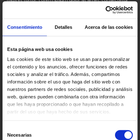
risus et tortor. Lorem ipsum dolor sit amet, consectetur
adipiscing elit. Integer nec odio. Praesent libero. Sed
cursus ante dapibus diam. Sed nisi. Nulla quis sem at nibh
elementum imperdiet. Duis sagittis ipsum.
Consentimiento
Detalles
Acerca de las cookies
Esta página web usa cookies
TAMBIÉN PODRÍA GUSTARTE
Las cookies de este sitio web se usan para personalizar
Torquent per conubia nostra
el contenido y los anuncios, ofrecer funciones de redes
10/19/2016
sociales y analizar el tráfico. Además, compartimos
información sobre el uso que haga del sitio web con
nuestros partners de redes sociales, publicidad y análisis
web, quienes pueden combinarla con otra información
que les haya proporcionado o que hayan recopilado a
Interdum magna augue eget
partir del uso que haya hecho de sus servicios.
10/19/2016
S
Necesarias
e